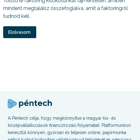
Töltsd le faktoring kisokosunkat díjmentesen, amiben
mindent megtalálsz összefoglalva, amit a faktoringról
tudnod kell.
Elolvasom
A Péntech célja, hogy megkönnyítse a magyar kis- és
középvállalkozások finanszírozási folyamatait. Platformunkon
keresztül könnyen, gyorsan és teljesen online, papírmunka
nélkül tudod biztosítani vállalkozásod fejlődését és pénzügyi