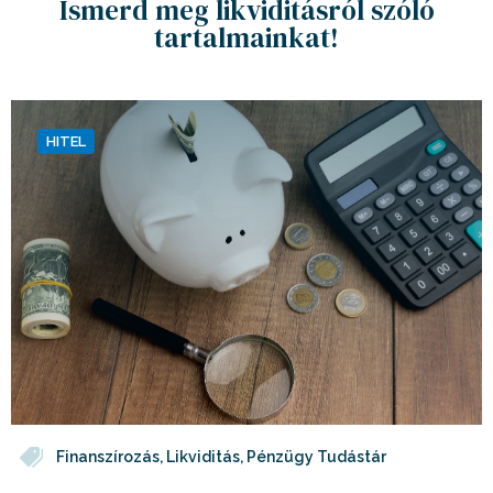
Ismerd meg likviditásról szóló
tartalmainkat!
HITEL
Finanszírozás
,
Likviditás
,
Pénzügy Tudástár