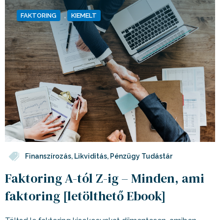
FAKTORING
,
KIEMELT
Finanszírozás
,
Likviditás
,
Pénzügy Tudástár
Faktoring A-tól Z-ig – Minden, ami
faktoring [letölthető Ebook]