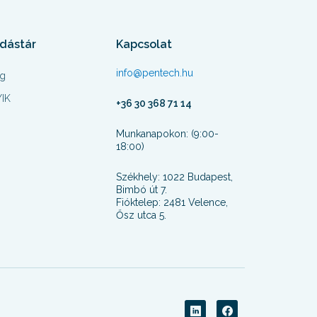
dástár
Kapcsolat
info@pentech.hu
og
IK
+36 30 368 71 14
Munkanapokon: (9:00-
18:00)
Székhely: 1022 Budapest,
Bimbó út 7.
Fióktelep: 2481 Velence,
Ősz utca 5.