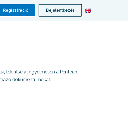
Regisztráció
Bejelentkezés
jük, tekintse át figyelmesen a Péntech
artalmazó dokumentumokat.