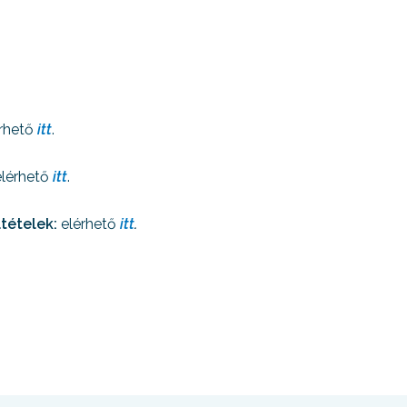
érhető
itt
.
lérhető
itt
.
tételek:
elérhető
itt
.