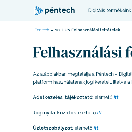
Digitális termékeink
Pentech
→
10. HUN Felhasználási feltételek
Felhasználási f
Az alábbiakban megtalálja a Péntech – Digitáli
platform használatának jogi kereteit, illetve
Adatkezelési tájékoztató:
elérhető
itt
.
Jogi nyilatkozatok
: elérhető
itt
.
Üzletszabályzat
:
elérhető
itt
.