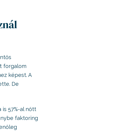
znál
entős
t forgalom
hez képest. A
ette. De
is 57%-al nőtt
énybe faktoring
menőleg