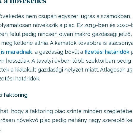
k a növekedés
növekedés nem csupán egyszeri ugrás a számokban, 
folyamatosan növekszik a piac. Ez 2019-ben és 2020-
zen felül pedig nincsen olyan makró gazdasági jelző,
eg kellene állnia. A kamatok továbbra is alacsony
 is maradnak
, a gazdaság bővül a
fizetési határidők
p
n hosszúak. A tavalyi évben több szektorban pedig
tek a kialakult gazdasági helyzet miatt. Átlagosan 1
etési határidők.
i faktoring
ehát, hogy a faktoring piac szinte minden szegleté
 erősen növekvő piac pedig néhány nagy szereplő k
.