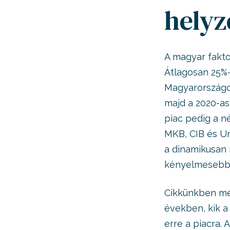
helyz
A magyar fakto
Átlagosan 25%-
Magyarországon
majd a 2020-as
piac pedig a n
MKB, CIB és Un
a dinamikusan 
kényelmesebb 
Cikkünkben meg
években, kik a 
erre a piacra. 