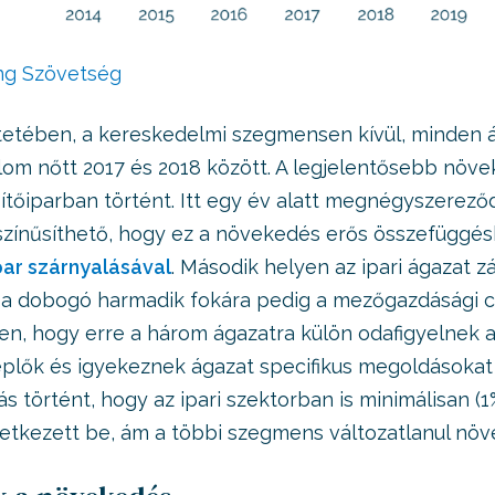
ng Szövetség
tetében, a kereskedelmi szegmensen kívül, minden á
alom nőtt 2017 és 2018 között. A legjelentősebb növ
tőiparban történt. Itt egy év alatt megnégyszereződ
színűsíthető, hogy ez a növekedés erős összefüggés
par szárnyalásával
. Második helyen az ipari ágazat z
 a dobogó harmadik fokára pedig a mezőgazdásági c
en, hogy erre a három ágazatra külön odafigyelnek 
eplők és igyekeznek ágazat specifikus megoldásokat k
ás történt, hogy az ipari szektorban is minimálisan (1
etkezett be, ám a többi szegmens változatlanul növ