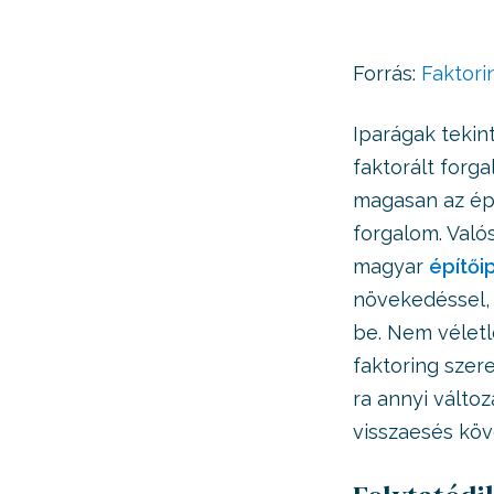
Forrás:
Faktori
Iparágak tekin
faktorált forg
magasan az épí
forgalom. Való
magyar
építői
növekedéssel,
be. Nem véletl
faktoring szer
ra annyi változ
visszaesés köv