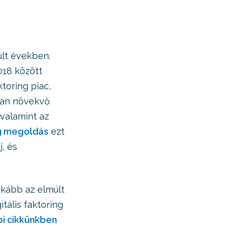
últ években.
018 között
toring piac,
san növekvő
 valamint az
ng megoldás
ezt
, és
kább az elmúlt
tális faktoring
i cikkünkben