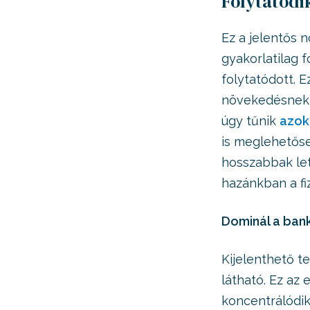
Folytatódi
Ez a jelentős 
gyakorlatilag 
folytatódott. E
növekedésnek m
úgy tűnik
azok
is meglehetőse
hosszabbak let
hazánkban a fiz
Dominál a bank
Kijelenthető t
látható. Ez az
koncentrálódik