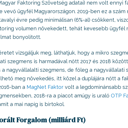
Magyar Faktoring Szövetség adatai) nem volt ennyi f
e vevő ügyfél Magyarországon. 2019-ben ez a szám 
avalyi évre pedig minimálisan (6%-al) csökkent, visz
toring volumen növekedett, tehát kevesebb ügyfél
lmat bonyolított.
retet vizsgáljuk meg, láthatjuk, hogy a mikro szegm
lati szegmens is harmadával nőtt 2017 és 2018 között
s a nagyvállalalti szegmens, de főleg a nagyvállalati 
lhető meg növekedés, itt közel a duplájára nőtt a fa
 2016-ban a
MagNet Faktor
volt a legdominánsabb sz
gmensekben, 2018-ra a piacot amúgy is uraló
OTP Fa
amit a mai napig is birtokol.
orált Forgalom (milliárd Ft)