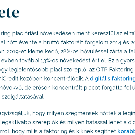
ete
ring piac óriási növekedésen ment keresztül az elm
al nőtt évente a bruttó faktorált forgalom 2014 és 2
. 2019-et kiemelkedő, 28%-os bővüléssel zárta a fak
 évben további 13%-os növekedést ért el. Ez a gyor
égy legjelentősebb piaci szereplő, az OTP Faktoring
iCredit kezében koncentrálódik. A
digitális faktori
növekvő, de erősen koncentrált piacot forgatta fel új
szolgáltatásával.
vizsgáljuk, hogy milyen szegmensek nőttek a legin
legaktívabb szereplők és milyen hatással lehet a digi
Arról, hogy mi is a faktoring és kiknek segíthet
korább