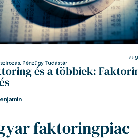
aug
szírozás
,
Pénzügy Tudástár
toring és a többiek: Faktori
és
Benjamin
yar faktoringpiac