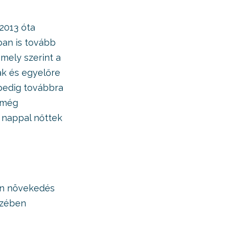
2013 óta
ban is tovább
 mely szerint a
ak és egyelőre
edig továbbra
 még
5 nappal nőttek
ben növekedés
ezében