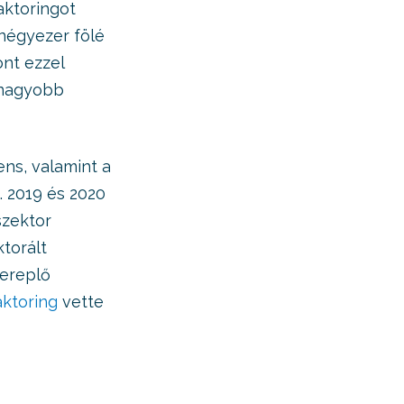
aktoringot
négyezer fölé
ont ezzel
 nagyobb
ens, valamint a
. 2019 és 2020
szektor
ktorált
ereplő
ktoring
vette