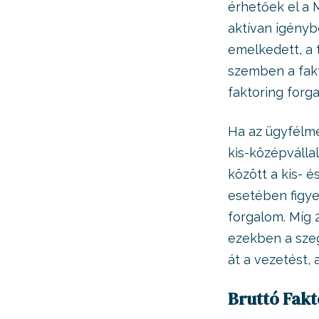
érhetőek el a 
aktívan igényb
emelkedett, a t
szemben a fak
faktoring forga
Ha az ügyfélmé
kis-középválla
között a kis- é
esetében figye
forgalom. Míg
ezekben a sze
át a vezetést, 
Bruttó Fakt