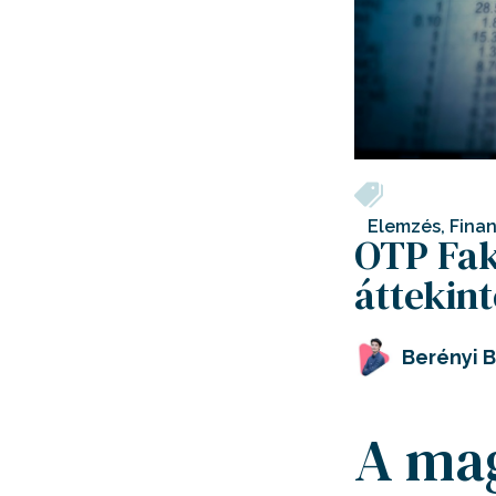
Elemzés
,
Finan
OTP Fak
áttekint
Berényi 
A mag