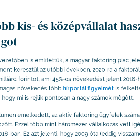
bb kis- és középvállalat has
ngot
vezetőben is említettük, a magyar faktoring piac jel
nt keresztül az utóbbi években. 2020-ra a faktorál
milliárd forintot, ami 45%-os növekedést jelent 2018-
 magas növekedés több
hírportál figyelmét
is felkelt
, hogy mi is rejlik pontosan a nagy számok mögött.
umen emelkedett, az aktív faktoring ügyfelek száma 
özött. Ezzel több mint háromezer vállalkozás vett ig
2018-ban. Ez azt jelenti, hogy 2009 óta (eddig vissza