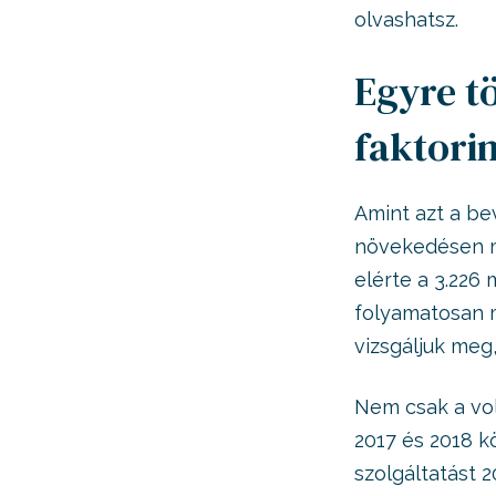
olvashatsz.
Egyre tö
faktori
Amint azt a be
növekedésen me
elérte a 3.226 
folyamatosan
vizsgáljuk meg
Nem csak a vol
2017 és 2018 k
szolgáltatást 