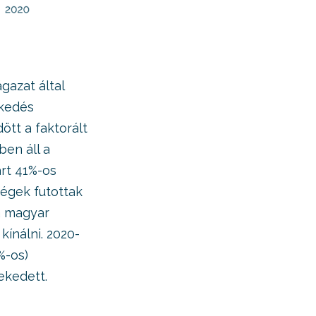
gazat által
ekedés
ött a faktorált
ben áll a
árt 41%-os
égek futottak
a magyar
ínálni. 2020-
%-os)
ekedett.