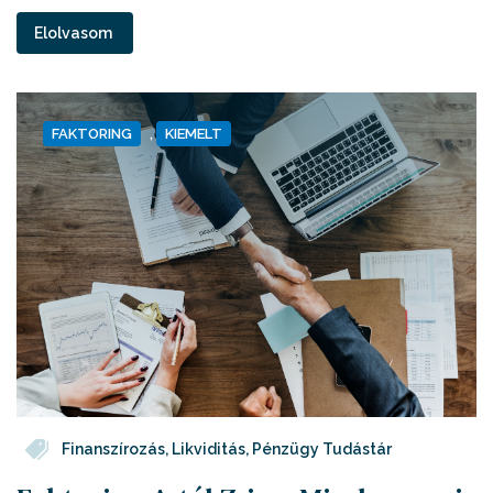
Elolvasom
FAKTORING
,
KIEMELT
Finanszírozás
,
Likviditás
,
Pénzügy Tudástár