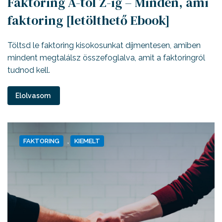
Faktoring A-tól Z-ig – Minden, ami
faktoring [letölthető Ebook]
Töltsd le faktoring kisokosunkat díjmentesen, amiben
mindent megtalálsz összefoglalva, amit a faktoringról
tudnod kell.
Elolvasom
FAKTORING
,
KIEMELT