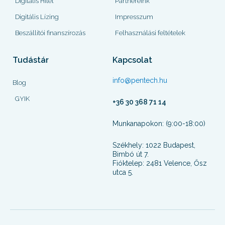
Digitális Hitel
Partnereink
Digitális Lízing
Impresszum
Beszállítói finanszírozás
Felhasználási feltételek
Tudástár
Kapcsolat
info@pentech.hu
Blog
GYIK
+36 30 368 71 14
Munkanapokon: (9:00-18:00)
Székhely: 1022 Budapest,
Bimbó út 7.
Fióktelep: 2481 Velence, Ősz
utca 5.