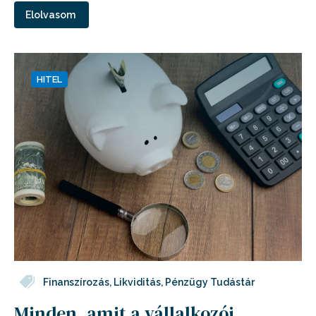
Elolvasom
HITEL
Finanszírozás
,
Likviditás
,
Pénzügy Tudástár
Minden, amit a vállalkozói