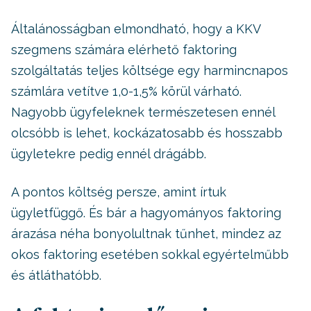
Általánosságban elmondható, hogy a KKV
szegmens számára elérhető faktoring
szolgáltatás teljes költsége egy harmincnapos
számlára vetítve 1,0-1,5% körül várható.
Nagyobb ügyfeleknek természetesen ennél
olcsóbb is lehet, kockázatosabb és hosszabb
ügyletekre pedig ennél drágább.
A pontos költség persze, amint írtuk
ügyletfüggő. És bár a hagyományos faktoring
árazása néha bonyolultnak tűnhet, mindez az
okos faktoring esetében sokkal egyértelműbb
és átláthatóbb.