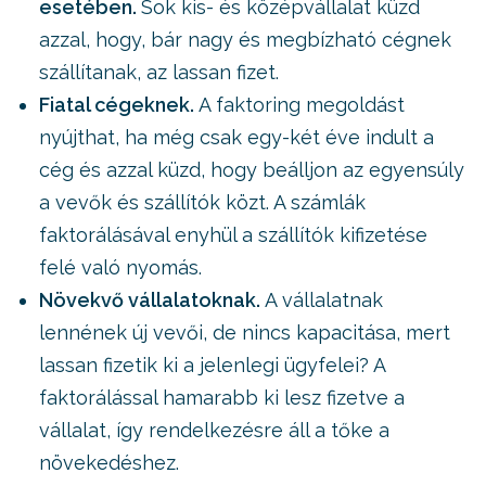
esetében.
Sok kis- és középvállalat küzd
azzal, hogy, bár nagy és megbízható cégnek
szállítanak, az lassan fizet.
Fiatal cégeknek.
A faktoring megoldást
nyújthat, ha még csak egy-két éve indult a
cég és azzal küzd, hogy beálljon az egyensúly
a vevők és szállítók közt. A számlák
faktorálásával enyhül a szállítók kifizetése
felé való nyomás.
Növekvő vállalatoknak.
A vállalatnak
lennének új vevői, de nincs kapacitása, mert
lassan fizetik ki a jelenlegi ügyfelei? A
faktorálással hamarabb ki lesz fizetve a
vállalat, így rendelkezésre áll a tőke a
növekedéshez.