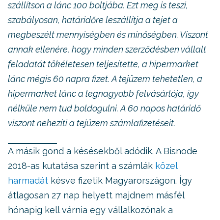
szállítson a lánc 100 boltjába. Ezt meg is teszi,
szabályosan, határidőre leszállítja a tejet a
megbeszélt mennyiségben és minőségben. Viszont
annak ellenére, hogy minden szerződésben vállalt
feladatát tökéletesen teljesítette, a hipermarket
lánc mégis 60 napra fizet. A tejüzem tehetetlen, a
hipermarket lánc a legnagyobb felvásárlója, így
nélküle nem tud boldogulni. A 60 napos határidő
viszont nehezíti a tejüzem számlafizetéseit.
A másik gond a késésekből adódik. A Bisnode
2018-as kutatása szerint a számlák
közel
harmadát
késve fizetik Magyarországon. Így
átlagosan 27 nap helyett majdnem másfél
hónapig kell várnia egy vállalkozónak a