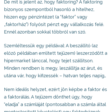
De mit is jelent az, hogy faktoring? A faktoring
bizonyos szempontból hasonló a hitelhez,
hiszen egy pénzintézet (a “faktor” vagy
„faktorház”) folyósít pénzt egy vállalkozás felé.
Ennél azonban sokkal többről van szó.
Szemléltessük egy példával: A beszállító (az
előző példában említett tejüzem) leszerződött a
hipermarket lánccal, hogy tejet szállítson.
Minden rendben is megy, leszállítja az árut, és
utána vár, hogy kifizessék – hatvan teljes napig…
Nem ideális helyzet, ezért jön képbe a faktor és
a faktorálás. A tejüzem dönthet úgy, hogy
“eladja” a számláját (pontosabban a számla által
megtestesített követelést) egy faktorháznak.