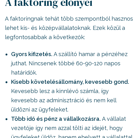
A faktoring előnyei
A faktoringnak tehát több szempontból hasznos
lehet kis- és középvállalatoknak. Ezek közül a
legfontosabbak a következők:
Gyors kifizetés.
A szállító hamar a pénzéhez
juthat. Nincsenek többé 60-90-120 napos
határidők.
Kisebb követelésállomány, kevesebb gond.
Kevesebb lesz a kinnlévő számla, így
kevesebb az adminisztráció és nem kell
üldözni az ügyfeleket.
Több idő és pénz a vállalkozásra.
A vállalat
vezetője így nem azzal tölti az idejét, hogy
ügyfeleket üldöz, hanem ehelyett a vállalattal