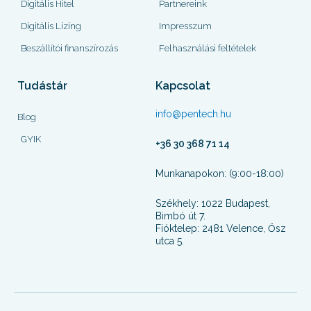
Digitális Hitel
Partnereink
Digitális Lízing
Impresszum
Beszállítói finanszírozás
Felhasználási feltételek
Tudástár
Kapcsolat
info@pentech.hu
Blog
GYIK
+36 30 368 71 14
Munkanapokon: (9:00-18:00)
Székhely: 1022 Budapest,
Bimbó út 7.
Fióktelep: 2481 Velence, Ősz
utca 5.