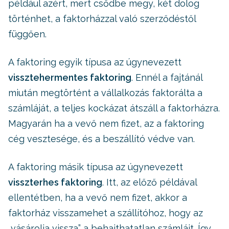
például azért, mert csődbe megy, két dolog
történhet, a faktorházzal való szerződéstől
függően.
A faktoring egyik típusa az úgynevezett
vissztehermentes faktoring
. Ennél a fajtánál
miután megtörtént a vállalkozás faktorálta a
számláját, a teljes kockázat átszáll a faktorházra.
Magyarán ha a vevő nem fizet, az a faktoring
cég vesztesége, és a beszállító védve van.
A faktoring másik típusa az úgynevezett
visszterhes faktoring
. Itt, az előző példával
ellentétben, ha a vevő nem fizet, akkor a
faktorház visszamehet a szállítóhoz, hogy az
„vásárolja vissza” a behajthatatlan számláit. Így