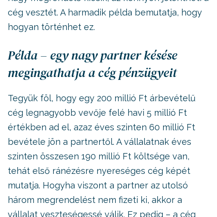
cég vesztét. A harmadik példa bemutatja, hogy
hogyan történhet ez.
Példa – egy nagy partner késése
megingathatja a cég pénzügyeit
Tegyük föl, hogy egy 200 millió Ft árbevételű
cég legnagyobb vevője felé havi 5 millió Ft
értékben ad el, azaz éves szinten 60 millió Ft
bevétele jön a partnertől. A vállalatnak éves
szinten összesen 190 millió Ft költsége van,
tehát első ránézésre nyereséges cég képét
mutatja. Hogyha viszont a partner az utolsó
három megrendelést nem fizeti ki, akkor a
vállalat veszteségessé válik. Ez pedig – a cég