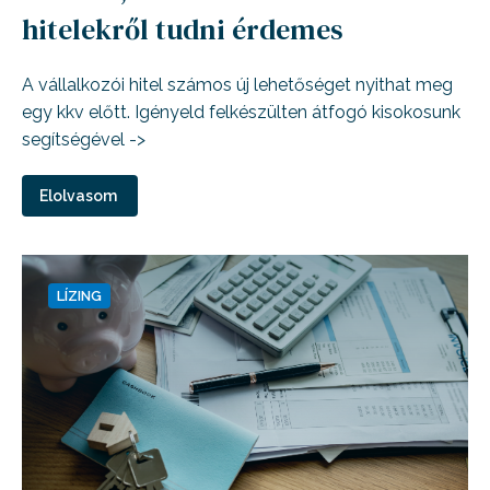
hitelekről tudni érdemes
A vállalkozói hitel számos új lehetőséget nyithat meg
egy kkv előtt. Igényeld felkészülten átfogó kisokosunk
segítségével ->
Elolvasom
LÍZING