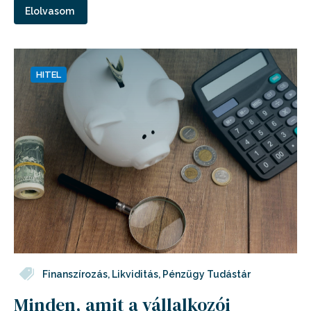
Elolvasom
HITEL
Finanszírozás
,
Likviditás
,
Pénzügy Tudástár
Minden, amit a vállalkozói