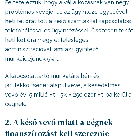
Feltételezzük, hogy a vállalkozásnak van négy
problémás vevője, és az ügyintéző egyesével
heti fél órát tölt a késő számlákkal kapcsolatos
telefonálással és ügyintézéssel. Összesen tehát
heti két óra megy el felesleges
adminisztrációval, ami az ügyintéző
munkaidejének 5%-a.
A kapcsolattartó munkatárs bér- és
járulékköltségét alapul véve, a késedelmes
vevő évi 5 millió Ft * 5% = 250 ezer Ft-ba kerül a
cégnek.
2. A késő vevő miatt a cégnek
finanszírozást kell szereznie