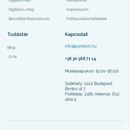
Digitális Hitel
Partnereink
Digitális Lízing
Impresszum
Beszállítói finanszírozás
Felhasználási feltételek
Tudástár
Kapcsolat
info@pentech.hu
Blog
GYIK
+36 30 368 71 14
Munkanapokon: (9:00-18:00)
Székhely: 1022 Budapest,
Bimbó út 7.
Fióktelep: 2481 Velence, Ősz
utca 5.